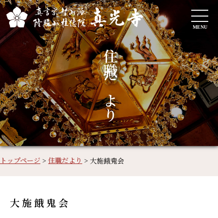
MENU
住職だより
トップページ
>
住職だより
>
大施餓鬼会
大施餓鬼会