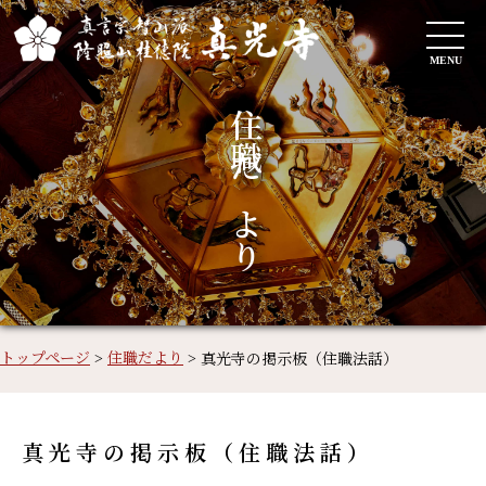
MENU
住職だより
トップページ
>
住職だより
>
真光寺の掲示板（住職法話）
真光寺の掲示板（住職法話）