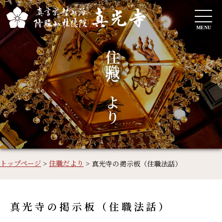
MENU
住職だより
トップページ
>
住職だより
>
真光寺の掲示板（住職法話）
真光寺の掲示板（住職法話）