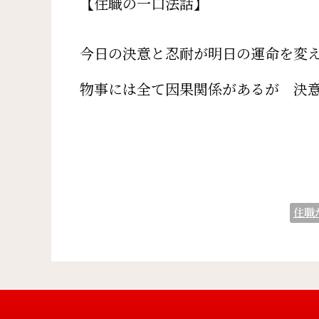
【住職の一口法話】
今日の決意と忍耐が明日の運命を変
物事には全て因果関係があるが 決
住職