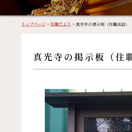
トップページ
>
住職だより
>
真光寺の掲示板（住職法話）
真光寺の掲示板（住