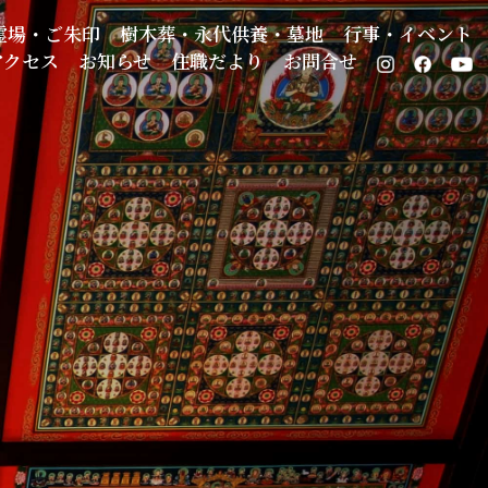
霊場・ご朱印
樹木葬・永代供養・墓地
行事・イベント
アクセス
お知らせ
住職だより
お問合せ